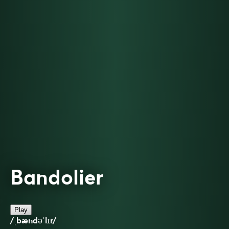
Bandolier
Play
/ˌbændəˈlɪr/