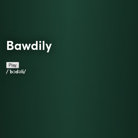
Bawdily
Play
/ˈbɔdəli/